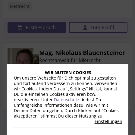
Mietrecht
Erstgespräch
zum Profil
Mag. Nikolaus Blauensteiner
Rechtsanwalt für Mietrecht
3500 Krems
WIR NUTZEN COOKIES
Um unsere Webseite für Dich optimal zu gestalten
Bewertungen
1
und fortlaufend verbessern zu können, verwenden
wir Cookies. Indem Du auf „Settings“ klickst, kannst
Du die einzelnen Cookies aktivieren bzw.
Mietrecht
deaktivieren. Unter
Datenschutz
findest Du
umfangreiche Informationen dazu, wie wir mit
Deinen Daten umgehen. Durch Klicken auf "Cookies
akzeptieren" stimmst Du dieser Nutzung zu.
Erstgespräch
zum Profil
Einstellungen