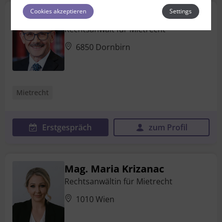
Cookies akzeptieren
Settings
Dr. Karl Rümmele
Rechtsanwalt für Mietrecht
6850 Dornbirn
Mietrecht
Erstgespräch
zum Profil
Mag. Maria Krizanac
Rechtsanwältin für Mietrecht
1010 Wien