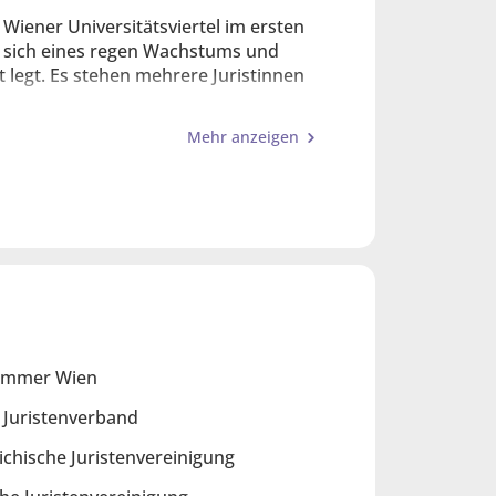
Wiener Universitätsviertel im ersten
ut sich eines regen Wachstums und
 legt. Es stehen mehrere Juristinnen
Mehr anzeigen
chtliche und außergerichtliche
 und prüfen wir Mietverträge.
rch und vertreten in Räumungs- und
-How.
en wie das Eintrittsrecht in
ammer Wien
n geht.
 Juristenverband
chische Juristenvereinigung