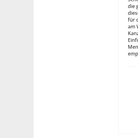
Erbrechtliche Publikationen
die 
Herausgeber und Mitautor des „Hand
dies
Verlag (seit 2014)
für 
am W
Kanz
Einf
Mens
emp