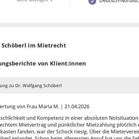
Deutsch-Nordisc
 Rechtsanwälte
elm Schuster,
 Doktor iuris
 Schöberl im Mietrecht
en,
ungsberichte von Klient:innen
Magister iuris
ung zu Dr. Wolfgang Schöberl
, Erasmus-
rtung von Frau Maria M. | 21.04.2026
ranklinstraße 21,
chlichkeit und Kompetenz in einer absoluten Notsituation
echtem Mietvertrag und pünktlicher Mietzahlung plötzlich
kasten fanden, war der Schock riesig. Über die Mieterverei
berl gelandet. Schon beim allerersten Anruf hat uns die Se