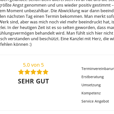
größte Angst genommen und uns wieder positiv gestimmt – 
buch Erbrecht“, WEKA-
em Moment unbezahlbar. Die Abwicklung war dann beeindru
den nächsten Tag einen Termin bekommen. Man merkt sofort
erk sind, aber was mich noch viel mehr beeindruckt hat, i
lei. In der heutigen Zeit ist es so selten geworden, dass man 
ühlungsvermögen behandelt wird. Man fühlt sich hier nicht
ch verstanden und beschützt. Eine Kanzlei mit Herz, die 
fehlen können :)
5.0 von 5
Terminvereinbaru
Erstberatung
SEHR GUT
Umsetzung
Kompetenz
Service Angebot