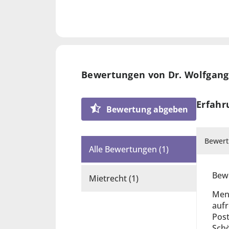
2007 Eintragung in die Liste der
2003–2007 Rechtsanwalt Dr. Wilh
Rechtsanwaltsanwärter
2003 Universität Wien, Promotion
Bewertungen von Dr. Wolfgang
2002 Universität Bergen, Norweg
Forschungsaufenthalt
Erfahr
Bewertung abgeben
2001–2002 Gerichtspraxis
2001 Universität Wien, Sponsion 
Bewert
Alle Bewertungen (1)
2000 Universität Oslo, Norwegen
Auslandssemester
Bewe
Mietrecht (1)
1995 Matura Bundesgymnasium F
Mens
1210 Wien
aufr
Post
Schö