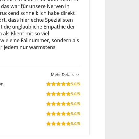
das war für unsere Nerven in
ckend schnell: Ich habe direkt
, dass hier echte Spezialisten
st die unglaubliche Empathie der
als Klient mit so viel
 wie eine Fallnummer, sondern als
wir jedem nur wärmstens
Mehr Details
ng
5.0/5
5.0/5
5.0/5
5.0/5
5.0/5