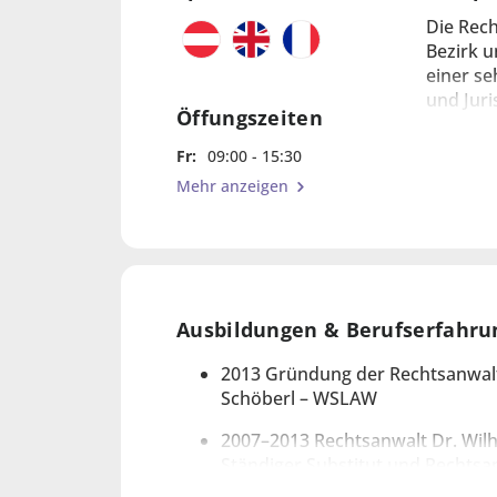
Die Rech
Bezirk u
einer se
und Juri
Öffungszeiten
Fr:
09:00 - 15:30
Zu unser
Mehr anzeigen
Vertretu
Weiters
Kündigu
Ausbildungen & Berufserfahru
Wir sind
2013 Gründung der Rechtsanwalt
Mietver
Schöberl – WSLAW
2007–2013 Rechtsanwalt Dr. Wilh
Ständiger Substitut und Rechtsa
Regiegemeinschaft