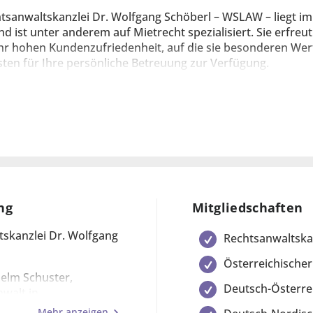
tsanwaltskanzlei Dr. Wolfgang Schöberl – WSLAW – liegt im 
nd ist unter anderem auf Mietrecht spezialisiert. Sie erfre
hr hohen Kundenzufriedenheit, auf die sie besonderen Wert
sten für Ihre persönliche Betreuung zur Verfügung.
en Tätigkeitsschwerpunkten zählen unter anderem die geri
ng der Mieter- und Vermieterseite. Insbesondere errichten
 führen wir Mietzins- und Betriebskostenüberprüfungen du
ngsverfahren mit unserem einschlägigen fachlichen Know
ng
Mitgliedschaften
 auch Expertinnen und Experten, wenn es um komplexe Frag
skanzlei Dr. Wolfgang
Rechtsanwaltsk
träge oder die Übernahme von Geschäftsraum-Mietverträge
Österreichischer
elm Schuster,
Deutsch-Österrei
nwalt in
Mehr anzeigen