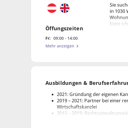
Sie such
in 1030 
Wohnung
biete ic
Öffungszeiten
Mietvert
Fachwiss
Fr:
09:00 - 14:00
Mehr anzeigen
Ich zeic
Strategi
scheinba
erschlie
Ausbildungen & Berufserfahru
Neben me
2021: Gründung der eigenen Kan
Verständ
2019 – 2021: Partner bei einer 
unterstü
Wirtschaftskanzlei
sind. Zu
2015 – 2019: Rechtsanwaltsanwär
renommierten Anwaltskanzleien 
Studium der Rechtswissenschaft
Wenn Sie