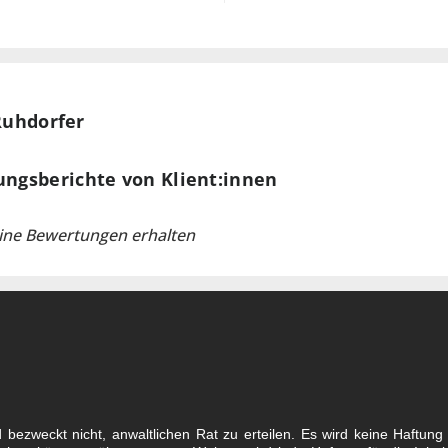
ordnung an der TU
g. Kontaktieren Sie mich, um einen Beratungstermin zu ver
t meiner Expertise weiterzuhelfen!
Ruhdorfer
ungsberichte von Klient:innen
ine Bewertungen erhalten
ezweckt nicht, anwaltlichen Rat zu erteilen. Es wird keine Haftung fü