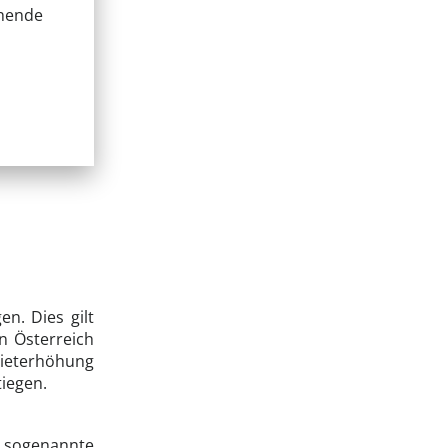
chende
n. Dies gilt
in Österreich
ieterhöhung
tiegen.
sogenannte