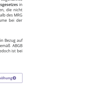
tsgesetzes
in
n, die nicht
rhalb des MRG
äume bei der
 in Bezug auf
 gemäß ABGB
edoch ist bei
höhung