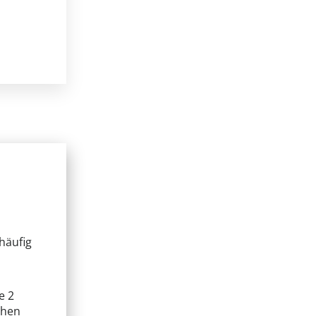
häufig
e 2
chen